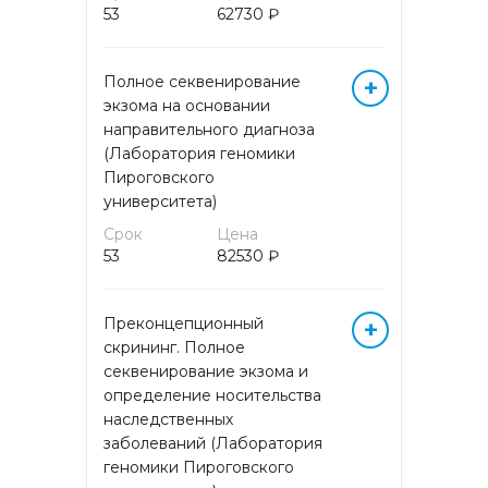
53
62730 ₽
ГОРМОНЫ БИОЛОГИЧЕСКИХ
ЖИДКОСТЕЙ
Полное секвенирование
+
ГОРМОНЫ КРОВИ
экзома на основании
направительного диагноза
(Лаборатория геномики
ГОРМОНЫ МОЧИ
Пироговского
университета)
ЖИДКОСТНАЯ ЦИТОЛОГИЯ
Срок
Цена
53
82530 ₽
ЖИРНЫЕ КИСЛОТЫ
Преконцепционный
+
ИЗОСЕРОЛОГИЯ
скрининг. Полное
секвенирование экзома и
ИММУНОГИСТОХИМИЧЕСКИЕ
определение носительства
ИССЛЕДОВАНИЯ
наследственных
заболеваний (Лаборатория
ИММУНОЛОГИЧЕСКИЕ
геномики Пироговского
ИССЛЕДОВАНИЯ