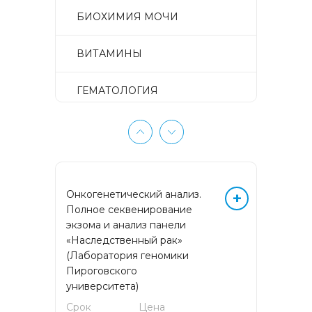
БИОХИМИЯ МОЧИ
ВИТАМИНЫ
ГЕМАТОЛОГИЯ
ГЕМОСТАЗ
ГЕНЕТИЧЕСКИЕ
ИССЛЕДОВАНИЯ
Онкогенетический анализ.
+
Полное секвенирование
ГИСТОЛОГИЧЕСКИЕ
экзома и анализ панели
ИССЛЕДОВАНИЯ
«Наследственный рак»
(Лаборатория геномики
ГИСТОЛОГИЧЕСКИЕ
Пироговского
ИССЛЕДОВАНИЯ
университета)
ПУНКЦИОННОГО МАТЕРИАЛА
Срок
Цена