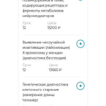
полиморфизмов в генах,
кодирующих рецепторы и
ферменты метаболизма
МОЛЕКУЛЯРНАЯ (ДНК/РНК)
ДИАГНОСТИКА МЕТОДОМ
нейромедиаторов
ПЦР (кровь)
Срок
Цена
12
15200 ₽
ОБЩЕКЛИНИЧЕСКИЕ
ИССЛЕДОВАНИЯ
Выявление неслучайной
+
инактивации (лайонизации)
ОНКОГЕМАТОЛОГИЯ
Х-хромосомы у женщин
(диагностика бесплодия)
ОНКОМАРКЕРЫ
Срок
Цена
12
13660 ₽
ПРОГРАММЫ
ПРЕНАТАЛЬНОГО СКРИНИНГА
Генетическая диагностика
+
клеточного старения
СЕРОЛОГИЧЕСКИЕ МАРКЕРЫ
ИНФЕКЦИОННЫХ
(измерение длины
ЗАБОЛЕВАНИЙ
теломер)