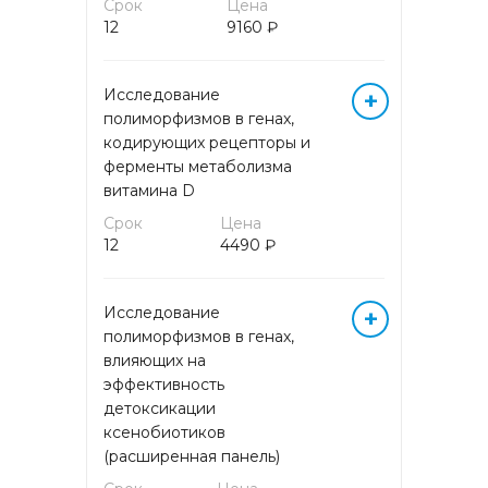
Срок
Цена
СПЕЦИАЛИЗИРОВАННЫЕ
12
9160 ₽
ЛАБОРАТОРНЫЕ
ИССЛЕДОВАНИЯ
Исследование
+
полиморфизмов в генах,
ТЯЖЕЛЫЕ МЕТАЛЛЫ И
МИКРОЭЛЕМЕНТЫ
кодирующих рецепторы и
ферменты метаболизма
витамина D
УСЛУГИ
Срок
Цена
12
4490 ₽
ФЕМОФЛОР
Исследование
+
ХИМИКО-
ТОКСИКОЛОГИЧЕСКИЕ
полиморфизмов в генах,
ИССЛЕДОВАНИЯ
влияющих на
эффективность
детоксикации
ЦИТОЛОГИЧЕСКИЕ
ИССЛЕДОВАНИЯ
ксенобиотиков
(расширенная панель)