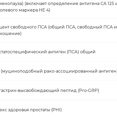
енопауза) (включает определение антигена СА 125 
олевого маркера HE 4)
цент свободного ПСА (общий ПСА, свободный ПСА и
тношение)
статоспецифический антиген (ПСА) общий
 (муциноподобный рако-ассоциированный антиген
гастрин‑высвобождающий пептид (Pro‑GRP)
кс здоровья простаты (PHI)