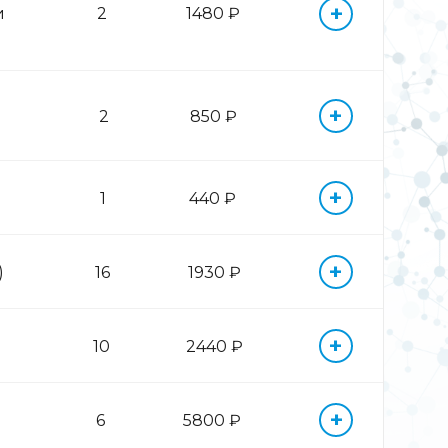
+
и
2
1480 ₽
+
2
850 ₽
+
1
440 ₽
+
)
16
1930 ₽
+
10
2440 ₽
+
6
5800 ₽