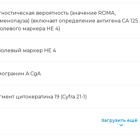
ностическая вероятность (значение ROMA,
менопауза) (включает определение антигена СА 125
олевого маркера HE 4)
холевый маркер НЕ 4
могранин A CgA
мент цитокератина 19 (Cyfra 21-1)
Загрузить ещё