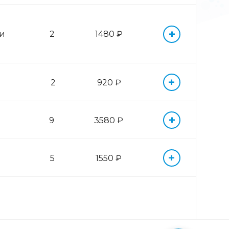
+
 и
2
1480 ₽
+
2
920 ₽
+
9
3580 ₽
+
5
1550 ₽