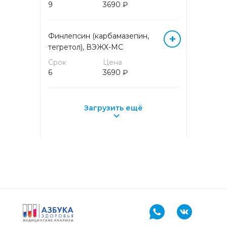
9
3690 ₽
МОЛЕКУЛЯРНАЯ (ДНК/РНК)
ДИАГНОСТИКА МЕТОДОМ
Финлепсин (карбамазепин,
+
ПЦР (кровь)
тегретол), ВЭЖХ-МС
Срок
Цена
ОБЩЕКЛИНИЧЕСКИЕ
6
3690 ₽
ИССЛЕДОВАНИЯ
ОНКОГЕМАТОЛОГИЯ
Загрузить ещё
ОНКОМАРКЕРЫ
ПРОГРАММЫ
ПРЕНАТАЛЬНОГО СКРИНИНГА
СЕРОЛОГИЧЕСКИЕ МАРКЕРЫ
ИНФЕКЦИОННЫХ
ЗАБОЛЕВАНИЙ