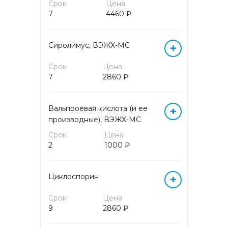
Срок
Цена
ГОРМОНЫ БИОЛОГИЧЕСКИХ
7
4460 ₽
ЖИДКОСТЕЙ
Сиролимус, ВЭЖХ-МС
+
ГОРМОНЫ КРОВИ
Срок
Цена
ГОРМОНЫ МОЧИ
7
2860 ₽
ЖИДКОСТНАЯ ЦИТОЛОГИЯ
Вальпроевая кислота (и ее
+
производные), ВЭЖХ-МС
ЖИРНЫЕ КИСЛОТЫ
Срок
Цена
2
1000 ₽
ИЗОСЕРОЛОГИЯ
Циклоспорин
+
ИММУНОГИСТОХИМИЧЕСКИЕ
ИССЛЕДОВАНИЯ
Срок
Цена
9
2860 ₽
ИММУНОЛОГИЧЕСКИЕ
ИССЛЕДОВАНИЯ