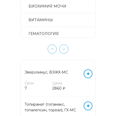
БИОХИМИЯ МОЧИ
ВИТАМИНЫ
ГЕМАТОЛОГИЯ
ГЕМОСТАЗ
ГЕНЕТИЧЕСКИЕ
ИССЛЕДОВАНИЯ
Эверолимус, ВЭЖХ-МС
+
ГИСТОЛОГИЧЕСКИЕ
Срок
Цена
ИССЛЕДОВАНИЯ
7
2860 ₽
ГИСТОЛОГИЧЕСКИЕ
ИССЛЕДОВАНИЯ
Топирамат (топамакс,
+
ПУНКЦИОННОГО МАТЕРИАЛА
топалепсин, тореал), ГХ-МС