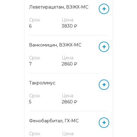
Леветирацетам, ВЭЖХ-МС
+
КОМПЛЕКСНАЯ ОЦЕНКА
Срок
Цена
ОКСИДАТИВНОГО СТРЕССА
6
3830 ₽
КОМПЛЕКСНЫЙ АНАЛИЗ
КРОВИ НА АМИНОКИСЛОТЫ
Ванкомицин, ВЭЖХ-МС
+
Срок
Цена
ЛЕКАРСТВЕННЫЙ
7
МОНИТОРИНГ
2860 ₽
МАРКЕРЫ АУТОИММУННЫХ
Такролимус
+
ЗАБОЛЕВАНИЙ
Срок
Цена
5
МИКРОБИОЛОГИЧЕСКИЕ
2860 ₽
ИССЛЕДОВАНИЯ
Фенобарбитал, ГХ-МС
+
МОЛЕКУЛЯРНАЯ (ДНК/РНК)
ДИАГНОСТИКА МЕТОДОМ
Срок
Цена
ПЦР