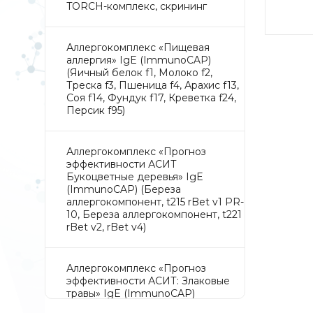
TORCH-комплекс, скрининг
Аллергокомплекс «Пищевая
аллергия» IgE (ImmunoCAP)
(Яичный белок f1, Молоко f2,
Треска f3, Пшеница f4, Арахис f13,
Соя f14, Фундук f17, Креветка f24,
Персик f95)
Аллергокомплекс «Прогноз
эффективности АСИТ
Букоцветные деревья» IgE
(ImmunoCAP) (Береза
аллергокомпонент, t215 rBet v1 PR-
10, Береза аллергокомпонент, t221
rBet v2, rBet v4)
Аллергокомплекс «Прогноз
эффективности АСИТ: Злаковые
травы» IgE (ImmunoCAP)
(Тимофеевка луговая