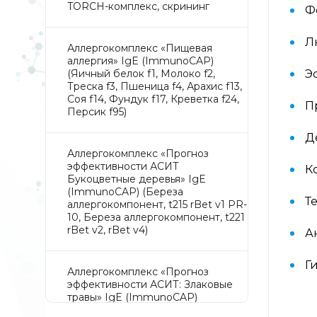
TORCH-комплекс, скрининг
Ф
Л
Аллергокомплекс «Пищевая
аллергия» IgE (ImmunoCAP)
(Яичный белок f1, Молоко f2,
Э
Треска f3, Пшеница f4, Арахис f13,
Соя f14, Фундук f17, Креветка f24,
П
Персик f95)
Д
Аллергокомплекс «Прогноз
эффективности АСИТ
К
Букоцветные деревья» IgE
(ImmunoCAP) (Береза
Т
аллергокомпонент, t215 rBet v1 PR-
10, Береза аллергокомпонент, t221
rBet v2, rBet v4)
А
Г
Аллергокомплекс «Прогноз
эффективности АСИТ: Злаковые
травы» IgE (ImmunoCAP)
(Тимофеевка луговая