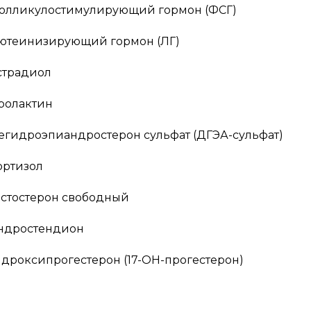
олликулостимулирующий гормон (ФСГ)
ютеинизирующий гормон (ЛГ)
страдиол
ролактин
егидроэпиандростерон сульфат (ДГЭА-сульфат)
ортизол
естостерон свободный
ндростендион
идроксипрогестерон (17-OH-прогестерон)