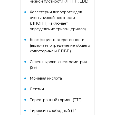
низкой плотности (ЛПНП, LDL)
аллергокомпонент, g213 rPhl p1,
rPhl p5b, Тимофеевка луговая,
Холестерин липопротеидов
аллергокомпонент, g214 rPhl p7,
rPhl p12)
очень низкой плотности
(ЛПОНП), (включает
определение триглицеридов)
Аллергокомплекс «Прогноз
эффективности АСИТ: Сорные
травы» IgE (ImmunoCAP)
Коэффициент атерогенности
(аллергокомпоненты: Амброзия
(включает определение общего
w230 nAmb a1, Полынь, w231
холестерина и ЛПВП)
nArt v1 и w233 nArt v3,
Тимофеевка луговая, g214 rPhl
Селен в крови, спектрометрия
p7, rPhl p12)
(Se)
Аллергокомплекс перед
Мочевая кислота
вакцинацией IgE (ImmunoCap)
(Дрожжи пекарские f45, Яйцо
Лептин
f245, Триптаза)
Тиреотропный гормон (ТТГ)
Аллергокомплекс
предоперационный IgE
Тироксин свободный (Т4
(ImmunoCap) (Триптаза,