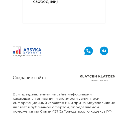
свободный)
Желатин коровий с74, Латекс
k82, Хлоргексидин с8)
Аллергокомплекс при астме/
рините взрослые IgE
(ImmunoCAP) (основные
ингаляционные аллергены:
кошка, собака, клещ d1,
тимофеевка, береза, полынь;
дополнительные
ингаляционные: курица, тополь)
Аллергокомплекс при астме/
Создание сайта
рините дети IgE (ImmunoCAP)
(основные ингаляционные
аллергены: кошка, собака, клещ
Вся представленная на сайте информация,
d1, тимофеевка, береза, полынь;
касающаяся описания и стоимости услуг, носит
основные пищевые: яичный
информационный характер и ни при каких условиях не
белок, молоко; дополнительные
является публичной офертой, определяемой
пищевые: арахис)
положениями Статьи 437(2) Гражданского кодекса РФ
Аллергокомплекс при экземе 2