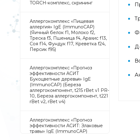
TORCH-комплекс, скрининг
П
Т
Аллергокомплекс «Пищевая
аллергия» IgE (ImmunoCAP)
(Яичный белок f1, Молоко f2,
Ф
Треска f3, Пшеница f4, Арахис f13,
Соя f14, Фундук f17, Креветка f24,
Д
Персик f95)
В
Аллергокомплекс «Прогноз
эффективности АСИТ
А
Букоцветные деревья» IgE
(ImmunoCAP) (Береза
аллергокомпонент, t215 rBet v1 PR-
10, Береза аллергокомпонент, t221
rBet v2, rBet v4)
Аллергокомплекс «Прогноз
эффективности АСИТ: Злаковые
травы» IgE (ImmunoCAP)
(Тимофеевка луговая