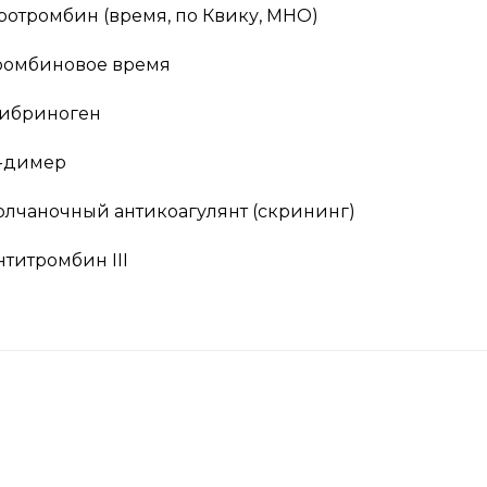
ротромбин (время, по Квику, МНО)
ромбиновое время
ибриноген
-димер
олчаночный антикоагулянт (скрининг)
нтитромбин III