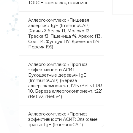
TORCH-комплекс, скрининг
Аллергокомплекс «Пищевая
аллергия» IgE (ImmunoCAP)
(Яичный белок f1, Молоко f2,
Треска f3, Пшеница f4, Арахис f13,
Соя f14, Фундук f17, Креветка f24,
Персик f95)
Аллергокомплекс «Прогноз
эффективности АСИТ
Букоцветные деревья» IgE
(ImmunoCAP) (Береза
аллергокомпонент, t215 rBet v1 PR-
10, Береза аллергокомпонент, t221
rBet v2, rBet v4)
Аллергокомплекс «Прогноз
эффективности АСИТ: Злаковые
травы» IgE (ImmunoCAP)
(Тимофеевка луговая