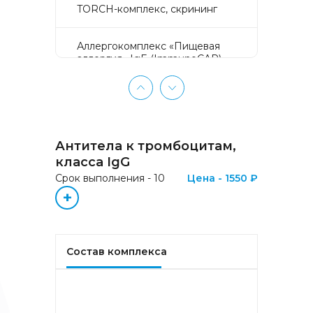
TORCH-комплекс, скрининг
Аллергокомплекс «Пищевая
аллергия» IgE (ImmunoCAP)
(Яичный белок f1, Молоко f2,
Треска f3, Пшеница f4, Арахис
f13, Соя f14, Фундук f17,
Креветка f24, Персик f95)
Антитела к тромбоцитам,
Аллергокомплекс «Прогноз
эффективности АСИТ
класса IgG
Букоцветные деревья» IgE
Срок выполнения - 10
Цена - 1550 ₽
(ImmunoCAP) (Береза
+
аллергокомпонент, t215 rBet v1
PR-10, Береза
аллергокомпонент, t221 rBet v2,
rBet v4)
Состав комплекса
Аллергокомплекс «Прогноз
эффективности АСИТ: Злаковые
травы» IgE (ImmunoCAP)
(Тимофеевка луговая