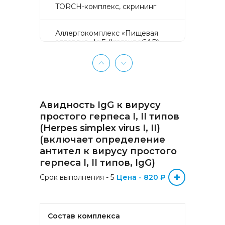
TORCH-комплекс, скрининг
Аллергокомплекс «Пищевая
аллергия» IgE (ImmunoCAP)
(Яичный белок f1, Молоко f2,
Треска f3, Пшеница f4, Арахис
f13, Соя f14, Фундук f17,
Креветка f24, Персик f95)
Авидность IgG к вирусу
Аллергокомплекс «Прогноз
эффективности АСИТ
простого герпеса I, II типов
Букоцветные деревья» IgE
(Herpes simplex virus I, II)
(ImmunoCAP) (Береза
(включает определение
аллергокомпонент, t215 rBet v1
антител к вирусу простого
PR-10, Береза
аллергокомпонент, t221 rBet v2,
герпеса I, II типов, IgG)
rBet v4)
+
Срок выполнения - 5
Цена - 820 ₽
Аллергокомплекс «Прогноз
эффективности АСИТ: Злаковые
травы» IgE (ImmunoCAP)
Состав комплекса
(Тимофеевка луговая