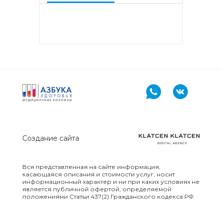
аллергокомпонент, g213 rPhl p1,
rPhl p5b, Тимофеевка луговая,
аллергокомпонент, g214 rPhl p7,
rPhl p12)
Аллергокомплекс «Прогноз
эффективности АСИТ: Сорные
травы» IgE (ImmunoCAP)
(аллергокомпоненты: Амброзия
w230 nAmb a1, Полынь, w231
nArt v1 и w233 nArt v3,
Тимофеевка луговая, g214 rPhl
p7, rPhl p12)
Создание сайта
Аллергокомплекс перед
вакцинацией IgE (ImmunoCap)
(Дрожжи пекарские f45, Яйцо
Вся представленная на сайте информация,
f245, Триптаза)
касающаяся описания и стоимости услуг, носит
информационный характер и ни при каких условиях не
является публичной офертой, определяемой
положениями Статьи 437(2) Гражданского кодекса РФ
Аллергокомплекс
предоперационный IgE
(ImmunoCap) (Триптаза,