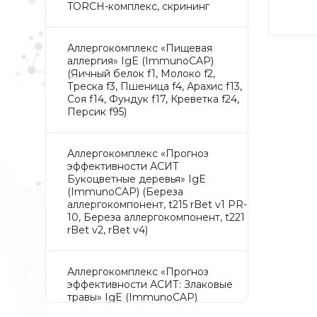
TORCH-комплекс, скрининг
Аллергокомплекс «Пищевая
аллергия» IgE (ImmunoCAP)
(Яичный белок f1, Молоко f2,
Треска f3, Пшеница f4, Арахис f13,
Соя f14, Фундук f17, Креветка f24,
Персик f95)
Аллергокомплекс «Прогноз
эффективности АСИТ
Букоцветные деревья» IgE
(ImmunoCAP) (Береза
аллергокомпонент, t215 rBet v1 PR-
10, Береза аллергокомпонент, t221
rBet v2, rBet v4)
Аллергокомплекс «Прогноз
эффективности АСИТ: Злаковые
травы» IgE (ImmunoCAP)
(Тимофеевка луговая