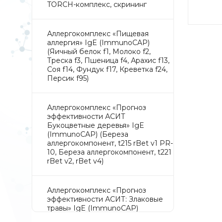
TORCH-комплекс, скрининг
Аллергокомплекс «Пищевая
аллергия» IgE (ImmunoCAP)
(Яичный белок f1, Молоко f2,
Треска f3, Пшеница f4, Арахис f13,
Соя f14, Фундук f17, Креветка f24,
Персик f95)
Аллергокомплекс «Прогноз
эффективности АСИТ
Букоцветные деревья» IgE
(ImmunoCAP) (Береза
аллергокомпонент, t215 rBet v1 PR-
10, Береза аллергокомпонент, t221
rBet v2, rBet v4)
Аллергокомплекс «Прогноз
эффективности АСИТ: Злаковые
травы» IgE (ImmunoCAP)
(Тимофеевка луговая