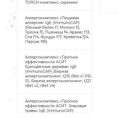
TORCH-комплекс, скрининг
Аллергокомплекс «Пищевая
аллергия» IgE (ImmunoCAP)
(Яичный белок f1, Молоко f2,
Треска f3, Пшеница f4, Арахис f13,
Соя f14, Фундук f17, Креветка f24,
Персик f95)
Аллергокомплекс «Прогноз
эффективности АСИТ
Букоцветные деревья» IgE
(ImmunoCAP) (Береза
аллергокомпонент, t215 rBet v1 PR-
10, Береза аллергокомпонент, t221
rBet v2, rBet v4)
Аллергокомплекс «Прогноз
эффективности АСИТ: Злаковые
травы» IgE (ImmunoCAP)
(Тимофеевка луговая