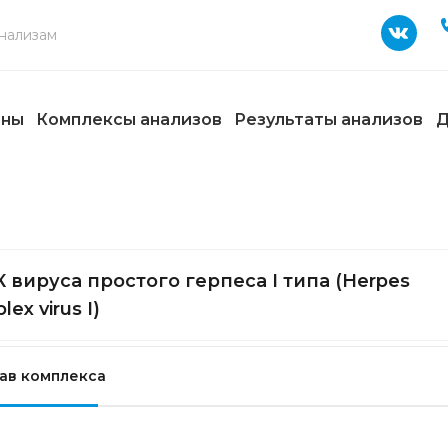
ены
Комплексы анализов
Результаты анализов
Д
 вируса простого герпеса I типа (Herpes
lex virus I)
ав комплекса