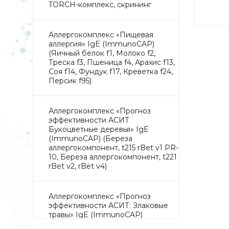
TORCH-комплекс, скрининг
Аллергокомплекс «Пищевая
аллергия» IgE (ImmunoCAP)
(Яичный белок f1, Молоко f2,
Треска f3, Пшеница f4, Арахис f13,
Соя f14, Фундук f17, Креветка f24,
Персик f95)
Аллергокомплекс «Прогноз
эффективности АСИТ
Букоцветные деревья» IgE
(ImmunoCAP) (Береза
аллергокомпонент, t215 rBet v1 PR-
10, Береза аллергокомпонент, t221
rBet v2, rBet v4)
Аллергокомплекс «Прогноз
эффективности АСИТ: Злаковые
травы» IgE (ImmunoCAP)
(Тимофеевка луговая