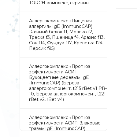
TORCH-комплекс, скрининг
Аллергокомплекс «Пищевая
аллергия» IgE (ImmunoCAP)
(Яичный белок f1, Молоко f2,
Треска f3, Пшеница f4, Арахис f13,
Соя f14, Фундук f17, Креветка f24,
Персик f95)
Аллергокомплекс «Прогноз
эффективности АСИТ
Букоцветные деревья» IgE
(ImmunoCAP) (Береза
аллергокомпонент, t215 rBet v1 PR-
10, Береза аллергокомпонент, t221
rBet v2, rBet v4)
Аллергокомплекс «Прогноз
эффективности АСИТ: Злаковые
травы» IgE (ImmunoCAP)
(Тимофеевка луговая