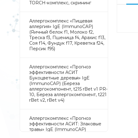
TORCH-комплекс, скрининг
Аллергокомплекс «Пищевая
аллергия» IgE (ImmunoCAP)
(Яичный белок f1, Молоко f2,
Треска f3, Пшеница f4, Арахис f13,
Соя f14, Фундук f17, Креветка f24,
Персик f95)
Аллергокомплекс «Прогноз
эффективности АСИТ
Букоцветные деревья» IgE
(ImmunoCAP) (Береза
аллергокомпонент, t215 rBet v1 PR-
10, Береза аллергокомпонент, t221
rBet v2, rBet v4)
Аллергокомплекс «Прогноз
эффективности АСИТ: Злаковые
травы» IgE (ImmunoCAP)
(Тимофеевка луговая