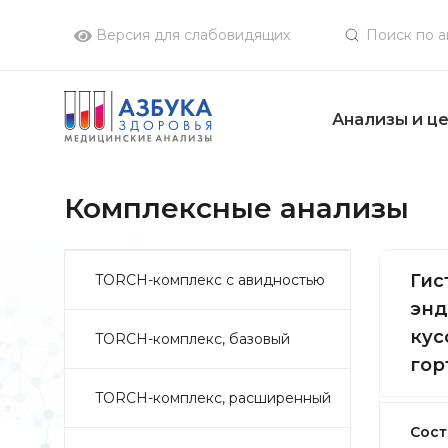
Версия для слабовидящих
Анализы и ц
Комплексные анализы
Гис
TORCH-комплекс с авидностью
энд
кус
TORCH-комплекс, базовый
гор
TORCH-комплекс, расширенный
Сост