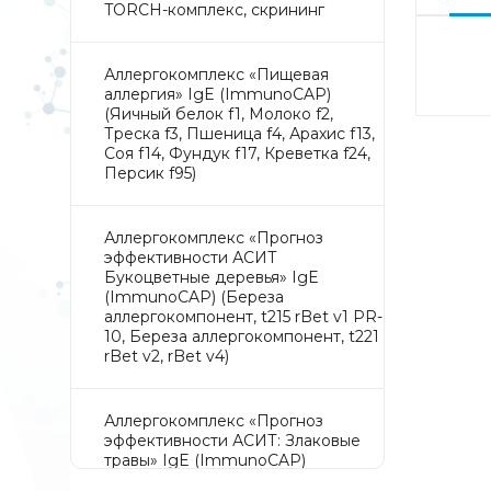
TORCH-комплекс, скрининг
Аллергокомплекс «Пищевая
аллергия» IgE (ImmunoCAP)
(Яичный белок f1, Молоко f2,
Треска f3, Пшеница f4, Арахис f13,
Соя f14, Фундук f17, Креветка f24,
Персик f95)
Аллергокомплекс «Прогноз
эффективности АСИТ
Букоцветные деревья» IgE
(ImmunoCAP) (Береза
аллергокомпонент, t215 rBet v1 PR-
10, Береза аллергокомпонент, t221
rBet v2, rBet v4)
Аллергокомплекс «Прогноз
эффективности АСИТ: Злаковые
травы» IgE (ImmunoCAP)
(Тимофеевка луговая