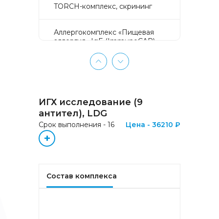
TORCH-комплекс, скрининг
Аллергокомплекс «Пищевая
аллергия» IgE (ImmunoCAP)
(Яичный белок f1, Молоко f2,
Треска f3, Пшеница f4, Арахис
f13, Соя f14, Фундук f17,
Креветка f24, Персик f95)
ИГХ исследование (9
Аллергокомплекс «Прогноз
эффективности АСИТ
антител), LDG
Букоцветные деревья» IgE
Срок выполнения - 16
Цена - 36210 ₽
(ImmunoCAP) (Береза
+
аллергокомпонент, t215 rBet v1
PR-10, Береза
аллергокомпонент, t221 rBet v2,
rBet v4)
Состав комплекса
Аллергокомплекс «Прогноз
эффективности АСИТ: Злаковые
травы» IgE (ImmunoCAP)
(Тимофеевка луговая