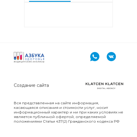
аллергокомпонент, g213 rPhl p1,
rPhl p5b, Тимофеевка луговая,
аллергокомпонент, g214 rPhl p7,
rPhl p12)
Аллергокомплекс «Прогноз
эффективности АСИТ: Сорные
травы» IgE (ImmunoCAP)
(аллергокомпоненты: Амброзия
w230 nAmb a1, Полынь, w231
nArt v1 и w233 nArt v3,
Тимофеевка луговая, g214 rPhl
p7, rPhl p12)
Создание сайта
Аллергокомплекс перед
вакцинацией IgE (ImmunoCap)
(Дрожжи пекарские f45, Яйцо
Вся представленная на сайте информация,
f245, Триптаза)
касающаяся описания и стоимости услуг, носит
информационный характер и ни при каких условиях не
является публичной офертой, определяемой
положениями Статьи 437(2) Гражданского кодекса РФ
Аллергокомплекс
предоперационный IgE
(ImmunoCap) (Триптаза,