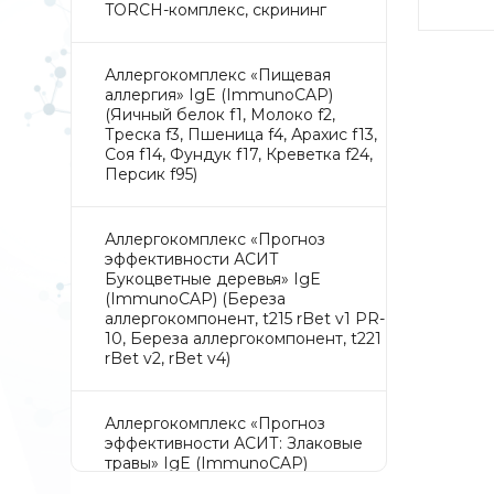
TORCH-комплекс, скрининг
Аллергокомплекс «Пищевая
аллергия» IgE (ImmunoCAP)
(Яичный белок f1, Молоко f2,
Треска f3, Пшеница f4, Арахис f13,
Соя f14, Фундук f17, Креветка f24,
Персик f95)
Аллергокомплекс «Прогноз
эффективности АСИТ
Букоцветные деревья» IgE
(ImmunoCAP) (Береза
аллергокомпонент, t215 rBet v1 PR-
10, Береза аллергокомпонент, t221
rBet v2, rBet v4)
Аллергокомплекс «Прогноз
эффективности АСИТ: Злаковые
травы» IgE (ImmunoCAP)
(Тимофеевка луговая