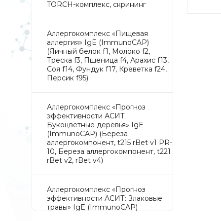
TORCH-комплекс, скрининг
Аллергокомплекс «Пищевая
аллергия» IgE (ImmunoCAP)
(Яичный белок f1, Молоко f2,
Треска f3, Пшеница f4, Арахис f13,
Соя f14, Фундук f17, Креветка f24,
Персик f95)
Аллергокомплекс «Прогноз
эффективности АСИТ
Букоцветные деревья» IgE
(ImmunoCAP) (Береза
аллергокомпонент, t215 rBet v1 PR-
10, Береза аллергокомпонент, t221
rBet v2, rBet v4)
Аллергокомплекс «Прогноз
эффективности АСИТ: Злаковые
травы» IgE (ImmunoCAP)
(Тимофеевка луговая