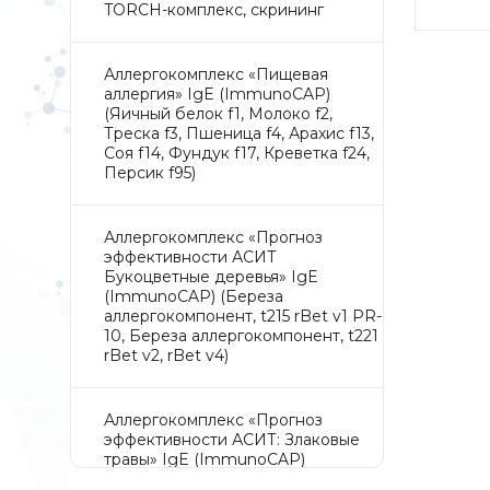
TORCH-комплекс, скрининг
Аллергокомплекс «Пищевая
аллергия» IgE (ImmunoCAP)
(Яичный белок f1, Молоко f2,
Треска f3, Пшеница f4, Арахис f13,
Соя f14, Фундук f17, Креветка f24,
Персик f95)
Аллергокомплекс «Прогноз
эффективности АСИТ
Букоцветные деревья» IgE
(ImmunoCAP) (Береза
аллергокомпонент, t215 rBet v1 PR-
10, Береза аллергокомпонент, t221
rBet v2, rBet v4)
Аллергокомплекс «Прогноз
эффективности АСИТ: Злаковые
травы» IgE (ImmunoCAP)
(Тимофеевка луговая