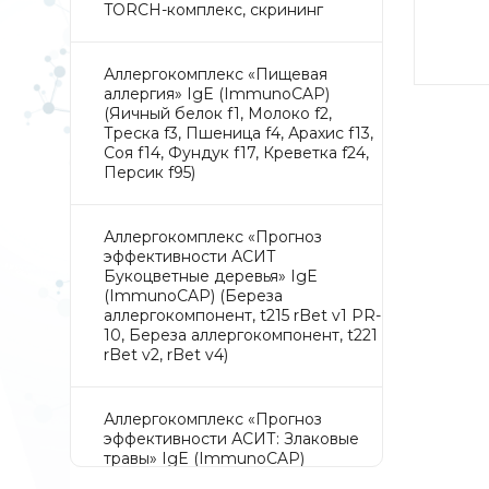
TORCH-комплекс, скрининг
Аллергокомплекс «Пищевая
аллергия» IgE (ImmunoCAP)
(Яичный белок f1, Молоко f2,
Треска f3, Пшеница f4, Арахис f13,
Соя f14, Фундук f17, Креветка f24,
Персик f95)
Аллергокомплекс «Прогноз
эффективности АСИТ
Букоцветные деревья» IgE
(ImmunoCAP) (Береза
аллергокомпонент, t215 rBet v1 PR-
10, Береза аллергокомпонент, t221
rBet v2, rBet v4)
Аллергокомплекс «Прогноз
эффективности АСИТ: Злаковые
травы» IgE (ImmunoCAP)
(Тимофеевка луговая