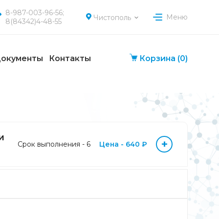
8-987-003-96-56;
Меню
Чистополь
8(84342)4-48-55
окументы
Контакты
Корзина
(0)
и
+
Срок выполнения - 6
Цена - 640 ₽