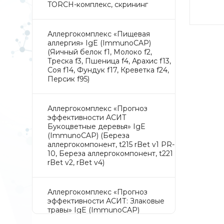
TORCH-комплекс, скрининг
Аллергокомплекс «Пищевая
аллергия» IgE (ImmunoCAP)
(Яичный белок f1, Молоко f2,
Треска f3, Пшеница f4, Арахис f13,
Соя f14, Фундук f17, Креветка f24,
Персик f95)
Аллергокомплекс «Прогноз
эффективности АСИТ
Букоцветные деревья» IgE
(ImmunoCAP) (Береза
аллергокомпонент, t215 rBet v1 PR-
10, Береза аллергокомпонент, t221
rBet v2, rBet v4)
Аллергокомплекс «Прогноз
эффективности АСИТ: Злаковые
травы» IgE (ImmunoCAP)
(Тимофеевка луговая