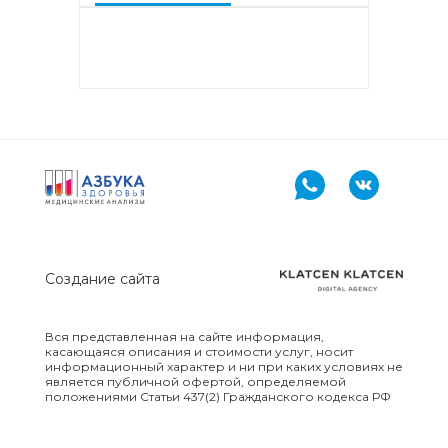
аллергокомпонент, g213 rPhl p1,
rPhl p5b, Тимофеевка луговая,
аллергокомпонент, g214 rPhl p7,
rPhl p12)
Аллергокомплекс «Прогноз
эффективности АСИТ: Сорные
травы» IgE (ImmunoCAP)
(аллергокомпоненты: Амброзия
w230 nAmb a1, Полынь, w231
nArt v1 и w233 nArt v3,
Тимофеевка луговая, g214 rPhl
p7, rPhl p12)
Создание сайта
Аллергокомплекс перед
вакцинацией IgE (ImmunoCap)
(Дрожжи пекарские f45, Яйцо
Вся представленная на сайте информация,
f245, Триптаза)
касающаяся описания и стоимости услуг, носит
информационный характер и ни при каких условиях не
является публичной офертой, определяемой
положениями Статьи 437(2) Гражданского кодекса РФ
Аллергокомплекс
предоперационный IgE
(ImmunoCap) (Триптаза,