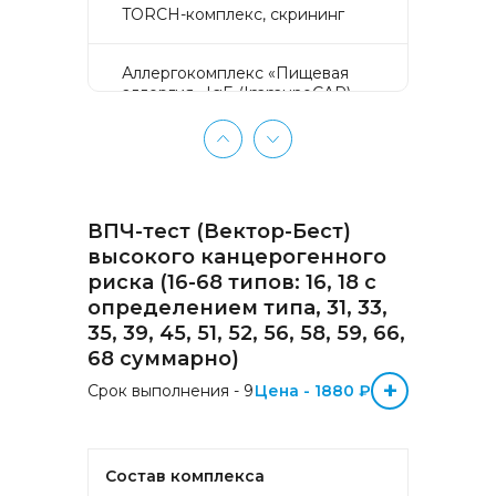
TORCH-комплекс, скрининг
Аллергокомплекс «Пищевая
аллергия» IgE (ImmunoCAP)
(Яичный белок f1, Молоко f2,
Треска f3, Пшеница f4, Арахис
f13, Соя f14, Фундук f17,
Креветка f24, Персик f95)
ВПЧ-тест (Вектор-Бест)
Аллергокомплекс «Прогноз
эффективности АСИТ
высокого канцерогенного
Букоцветные деревья» IgE
риска (16-68 типов: 16, 18 с
(ImmunoCAP) (Береза
определением типа, 31, 33,
аллергокомпонент, t215 rBet v1
35, 39, 45, 51, 52, 56, 58, 59, 66,
PR-10, Береза
аллергокомпонент, t221 rBet v2,
68 суммарно)
rBet v4)
+
Срок выполнения - 9
Цена - 1880 ₽
Аллергокомплекс «Прогноз
эффективности АСИТ: Злаковые
травы» IgE (ImmunoCAP)
Состав комплекса
(Тимофеевка луговая